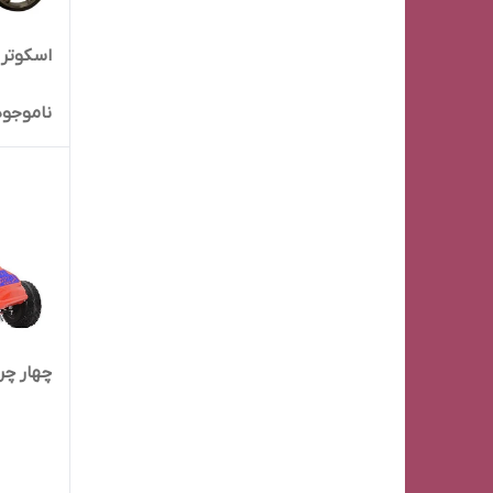
اسکوتر gs8001
ناموجود
چهار چرخه ی