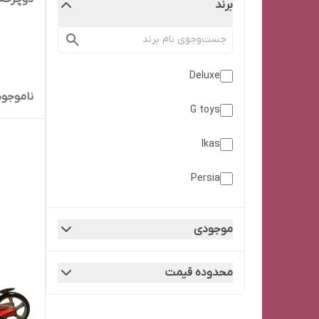
برند
Deluxe
ناموجود
G toys
Ikas
Persia
roces
موجودی
محدوده قیمت