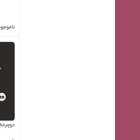
ناموجود
دوچرخه ی سایز 0