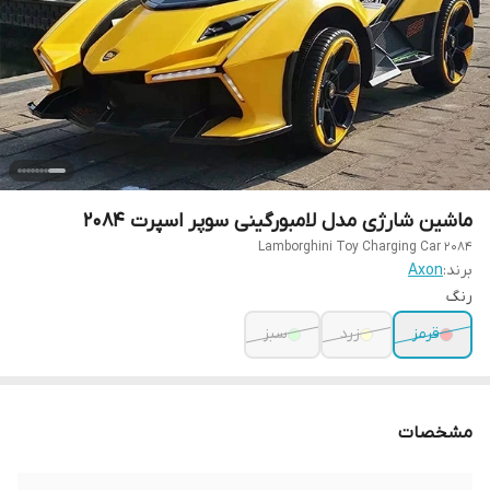
ماشین شارژی مدل لامبورگینی سوپر اسپرت 2084
Lamborghini Toy Charging Car 2084
برند:
Axon
رنگ
قرمز
زرد
سبز
مشخصات