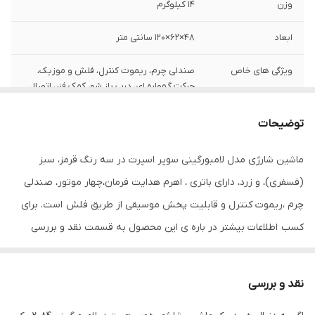
وزن
14 کیلوگرم
ابعاد
48×62×120 سانتی متر
ویژگی های خاص
صندلی چرم، ریموت کنترل، فلش و موزیک،
حرکت گهواره ای، درب باز شو، کمک فنر، اتصال
به برنامه ی موبایل، ریسینگ
توضیحات
رده ی سنی
مناسب تا 7 سال
ماشین شارژی مدل لامبورگینی سوپر اسپرت در سه رنگ قرمز، سبز
(فسفری)، و زرد، دارای باتری ، اهرم هدایت فرمان،چهار موتور، صندلی
چرم ،ریموت کنترل و قابلیت پخش موسیقی از طریق فلش است. برای
کسب اطلاعات بیشتر در باره ی این محصول به قسمت نقد و بررسی
مراجعه کنید.
نقد و بررسی