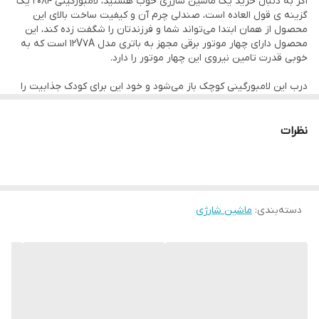
اگر به دنبال خرید یک ماشین شارژی خوب هستید، لامبورگینی 2084 یک
گزینه ی قول العاده است، صندلی چرم آن و کیفیت ساخت بالای این
محصول از همان ابتدا می‌تواند شما و فرزندتان را شگفت زده کند، این
محصول دارای چهار موتور برقی مجهز به باتری مدل 12V7A است که به
خوبی قدرت تامین نیروی این چهار موتور را دارد.
درب این لامبورگینی کوچک باز می‌شود و خود این برای کودک جذابیت را
دو چندان می‌کند. فلش می‌خورد و قابلیت پخش موسیقی از طریق USB
و AUX را دارد.کمک فنر های آن قابلیت حرکت گهواره ای را به این
محصول می‌دهد.
نظرات
همه چیز این محصول آماده است تا سوار شدن یک لامبورگینی اسب
بازی را برای کودک شما لذت بخش سازد.
این ماشین شارژی قابلیت وصل شدن به موبایل شما را از طریق نصب
نرم افزار مخصوص خود دارد.
اگر به دنبال خرید چنین محصولی هستید در خرید آن شک نکنید. کوشی
دسته‌بندی
:
ماشین شارژی
تویز این محصول را به شما پیشنهاد می‌دهد.